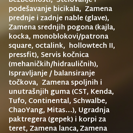
bezbednosti, Štelovanje i
podešavanje bicikala, Zamena
prednje i zadnje nable (glave),
Zamena srednjih pogona (kajla,
kocka, monoblokovi/patrona
square, octalink, hollowtech II,
pressfit), Servis kočnica
(mehaničkih/hidrauličnih),
Ispravljanje / balansiranje
točkova, Zamena spoljnih i
unutrašnjih guma (CST, Kenda,
Tufo, Continental, Schwalbe,
ChaoYang, Mitas...), Ugradnja
paktregera (gepek) i korpi za
teret, Zamena lanca,
Zamena