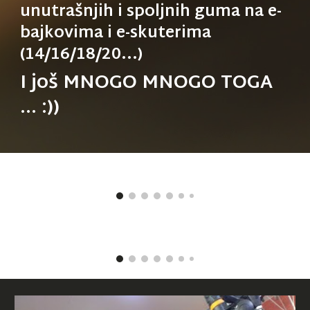
unutrašnjih i spoljnih guma na e-
bajkovima i e-skuterima
(14/16/18/20...)
I još MNOGO MNOGO TOGA
... :))